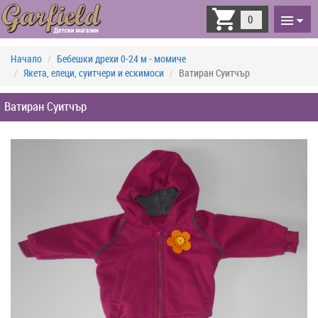
Toggle
0
navigati
Начало
Бебешки дрехи 0-24 м - момиче
Якета, елеци, суитчери и ескимоси
Ватиран Суитчър
Ватиран Суитчър