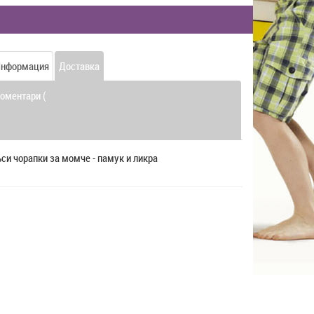
нформация
Доставка
оментари (
си чорапки за момче - памук и ликра