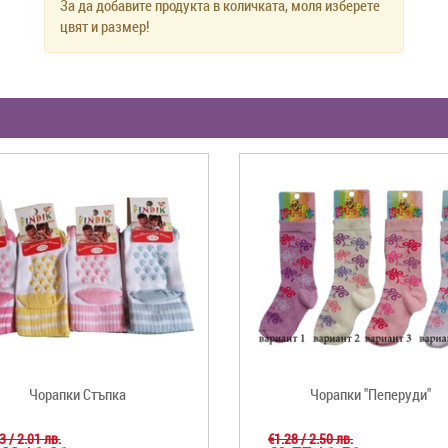
За да добавите продукта в количката, моля изберете
цвят и размер!
Чорапки Стъпка
Чорапки "Пеперуди"
3 / 2.01 лв.
€1.28 / 2.50 лв.