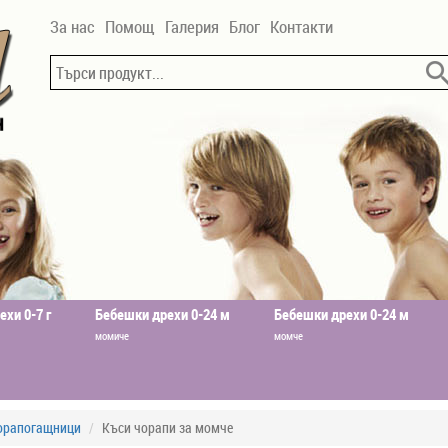
За нас
Помощ
Галерия
Блог
Контакти
ехи 0-7 г
Бебешки дрехи 0-24 м
Бебешки дрехи 0-24 м
момиче
момче
чорапогащници
Къси чорапи за момче