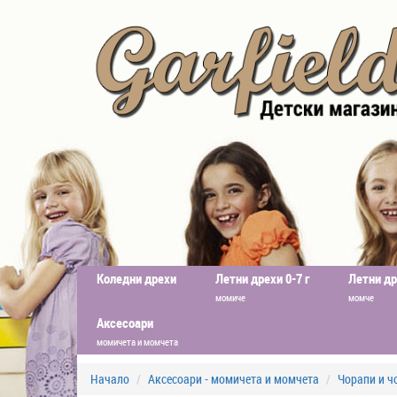
Коледни дрехи
Летни дрехи 0-7 г
Летни др
момиче
момче
Аксесоари
момичета и момчета
Начало
Аксесоари - момичета и момчета
Чорапи и 