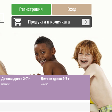
Регистрация
Вход
Продукти в количката
0
Детски дрехи 2-7 г
Детски дрехи 2-7 г
момиче
момче