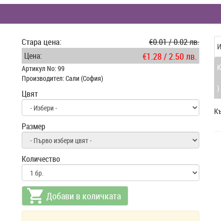
Стара цена:
€0.01 / 0.02 лв.
И
Цена:
€1.28 / 2.50 лв.
К
Артикул No: 99
Производител: Сали (София)
)
Цвят
Къ
Размер
Количество