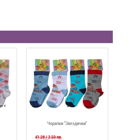
Чорапки "Звездички"
€1.28 / 2.50 лв.